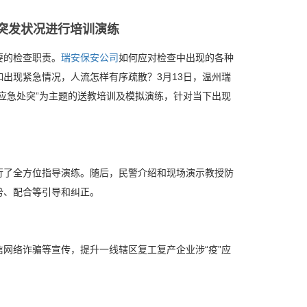
突发状况进行培训演练
要的检查职责。
瑞安保安公司
如何应对检查中出现的各种
出现紧急情况，人流怎样有序疏散？3月13日，温州瑞
应急处突”为主题的送教培训及模拟演练，针对当下出现
行了全方位指导演练。随后，民警介绍和现场演示教授防
势、配合等引导和纠正。
网络诈骗等宣传，提升一线辖区复工复产企业涉“疫”应