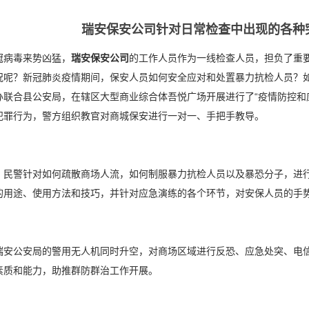
瑞安保安公司针对日常检查中出现的各种
冠病毒来势凶猛，
瑞安保安公司
的工作人员作为一线检查人员，担负了重
况呢？新冠肺炎疫情期间，保安人员如何安全应对和处置暴力抗检人员？如
办联合县公安局，在辖区大型商业综合体吾悦广场开展进行了“疫情防控和
犯罪行为，警方组织教官对商城保安进行一对一、手把手教导。
，民警针对如何疏散商场人流，如何制服暴力抗检人员以及暴恐分子，进
的用途、使用方法和技巧，并针对应急演练的各个环节，对安保人员的手
瑞安公安局的警用无人机同时升空，对商场区域进行反恐、应急处突、电信
素质和能力，助推群防群治工作开展。