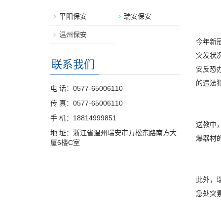
平阳保安
瑞安保安
温州保安
今年新
突发状
联系我们
安反恐
的违法
电 话：0577-65006110
传 真：0577-65006110
手 机：18814999851
送教中
地 址：浙江省温州瑞安市万松东路南方大
爆器材
厦6楼C室
此外，
急处突