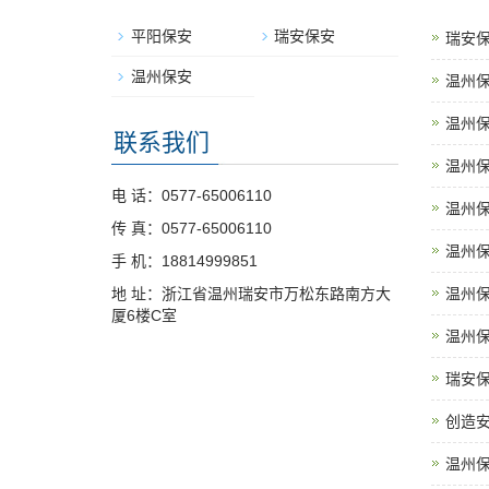
平阳保安
瑞安保安
瑞安
温州保安
温州
温州
联系我们
温州
电 话：0577-65006110
温州
传 真：0577-65006110
温州
手 机：18814999851
地 址：浙江省温州瑞安市万松东路南方大
温州
厦6楼C室
温州
瑞安
创造
温州