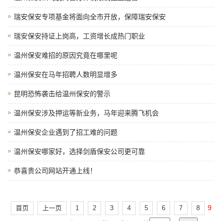
瑞安保安专项基金将面向全市开放，保障瑞安保安
瑞安保安持证上岗高，工资增长成热门职业
温州保安难招的原因究竟在哪里呢
温州保安在马年招聘人数明显增多
昆明恐怖袭击给温州保安的警示
温州保安涉及押运等新业务，马年迎来腾飞机会
温州保安企业遇到了招工难的问题
温州保安哪家好，选择剑盾保安公司更可靠
恭喜贵公司网站开通上线！
9
首页
上一页
1
2
3
4
5
6
7
8