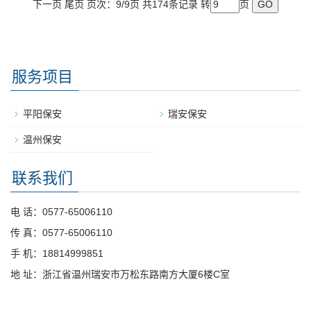
下一页 尾页 页次：9/9页 共174条记录 转
页
服务项目
平阳保安
瑞安保安
温州保安
联系我们
电 话：0577-65006110
传 真：0577-65006110
手 机：18814999851
地 址：浙江省温州瑞安市万松东路南方大厦6楼C室